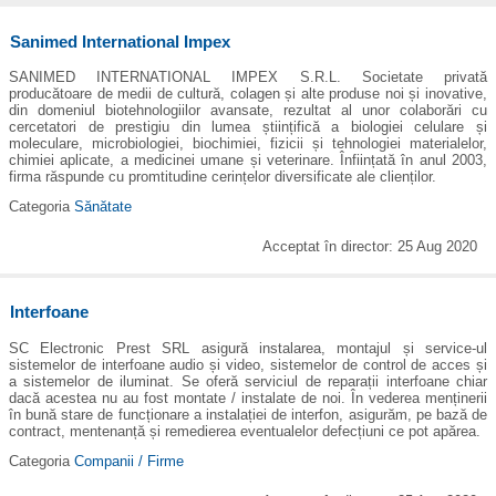
Sanimed International Impex
SANIMED INTERNATIONAL IMPEX S.R.L. Societate privată
producătoare de medii de cultură, colagen și alte produse noi și inovative,
din domeniul biotehnologiilor avansate, rezultat al unor colaborări cu
cercetatori de prestigiu din lumea științifică a biologiei celulare și
moleculare, microbiologiei, biochimiei, fizicii și tehnologiei materialelor,
chimiei aplicate, a medicinei umane și veterinare. Înființată în anul 2003,
firma răspunde cu promtitudine cerințelor diversificate ale clienților.
Categoria
Sănătate
Acceptat în director: 25 Aug 2020
Interfoane
SC Electronic Prest SRL asigură instalarea, montajul și service-ul
sistemelor de interfoane audio și video, sistemelor de control de acces și
a sistemelor de iluminat. Se oferă serviciul de reparații interfoane chiar
dacă acestea nu au fost montate / instalate de noi. În vederea menținerii
în bună stare de funcționare a instalației de interfon, asigurăm, pe bază de
contract, mentenanță și remedierea eventualelor defecțiuni ce pot apărea.
Categoria
Companii / Firme