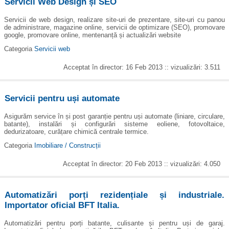
Servicii Web Design și SEO
Servicii de web design, realizare site-uri de prezentare, site-uri cu panou
de administrare, magazine online, servicii de optimizare (SEO), promovare
google, promovare online, mentenanță și actualizări website
Categoria
Servicii web
Acceptat în director: 16 Feb 2013 :: vizualizări: 3.511
Servicii pentru uși automate
Asigurăm service în și post garanție pentru uși automate (liniare, circulare,
batante), instalări și configurări sisteme eoliene, fotovoltaice,
dedurizatoare, curățare chimică centrale termice.
Categoria
Imobiliare / Construcții
Acceptat în director: 20 Feb 2013 :: vizualizări: 4.050
Automatizări porți rezidențiale și industriale.
Importator oficial BFT Italia.
Automatizări pentru porți batante, culisante și pentru uși de garaj.