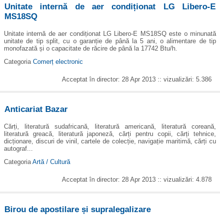
Unitate internă de aer condiționat LG Libero-E
MS18SQ
Unitate internă de aer condiționat LG Libero-E MS18SQ este o minunată
unitate de tip split, cu o garanție de până la 5 ani, o alimentare de tip
monofazată și o capacitate de răcire de până la 17742 Btu/h.
Categoria
Comerț electronic
Acceptat în director: 28 Apr 2013 :: vizualizări: 5.386
Anticariat Bazar
Cărți, literatură sudafricană, literatură americană, literatură coreană,
literatură greacă, literatură japoneză, cărți pentru copii, cărți tehnice,
dicționare, discuri de vinil, cartele de colecție, navigație maritimă, cărți cu
autograf...
Categoria
Artă / Cultură
Acceptat în director: 28 Apr 2013 :: vizualizări: 4.878
Birou de apostilare și supralegalizare