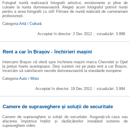
Fotograf nuntă realizează fotografii artistice, emoționante și pline de
culoare la nunta dumneavoastră. Alegeți acum fotograful potrivit nunții
pentru a avea fotografii cu stil! Filmare de nuntă realizată de cameramani
profesioniști.
Categoria
Artă / Cultură
Acceptat în director: 2 Dec 2012 :: vizualizări: 3.888
Rent a car în Brașov - închirieri mașini
Intercarro Brașov vă oferă spre închiriere mașini marca Chevrolet și Opel
la prețuri foarte avantajoase. Deși suntem noi pe piața rent a car Brașov,
încercăm să satisfacem nevoile dumneavoastră la standarde europene.
Categoria
Auto / Moto
Acceptat în director: 19 Dec 2012 :: vizualizări: 3.994
Camere de supraveghere și soluții de securitate
Camere de supraveghere și soluții de securitate. Asigurați-vă casa sau
afacerea împotriva hoților și răufăcătorilor instalând sisteme de
supraveghere video.