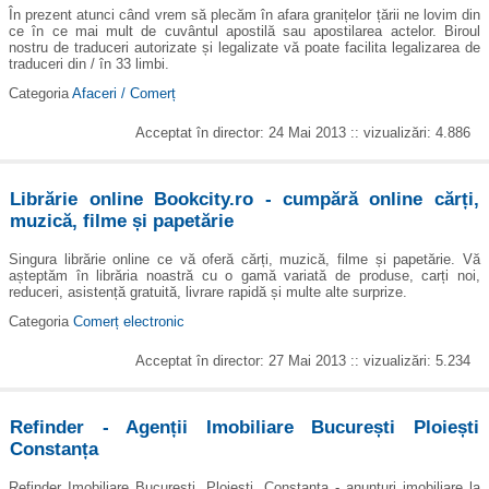
În prezent atunci când vrem să plecăm în afara granițelor țării ne lovim din
ce în ce mai mult de cuvântul apostilă sau apostilarea actelor. Biroul
nostru de traduceri autorizate și legalizate vă poate facilita legalizarea de
traduceri din / în 33 limbi.
Categoria
Afaceri / Comerț
Acceptat în director: 24 Mai 2013 :: vizualizări: 4.886
Librărie online Bookcity.ro - cumpără online cărți,
muzică, filme și papetărie
Singura librărie online ce vă oferă cărți, muzică, filme și papetărie. Vă
așteptăm în librăria noastră cu o gamă variată de produse, carți noi,
reduceri, asistență gratuită, livrare rapidă și multe alte surprize.
Categoria
Comerț electronic
Acceptat în director: 27 Mai 2013 :: vizualizări: 5.234
Refinder - Agenții Imobiliare București Ploiești
Constanța
Refinder Imobiliare București, Ploiești, Constanța - anunțuri imobiliare la