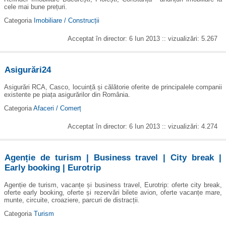
cele mai bune prețuri.
Categoria
Imobiliare / Construcții
Acceptat în director: 6 Iun 2013 :: vizualizări: 5.267
Asigurări24
Asigurări RCA, Casco, locuință și călătorie oferite de principalele companii
existente pe piața asigurărilor din România.
Categoria
Afaceri / Comerț
Acceptat în director: 6 Iun 2013 :: vizualizări: 4.274
Agenție de turism | Business travel | City break |
Early booking | Eurotrip
Agenție de turism, vacanțe și business travel, Eurotrip: oferte city break,
oferte early booking, oferte și rezervări bilete avion, oferte vacanțe mare,
munte, circuite, croaziere, parcuri de distracții.
Categoria
Turism