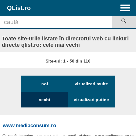
QList.ro
Toate site-urile listate în directorul web cu linkuri
directe qlist.ro: cele mai vechi
Site-uri: 1 - 50 din 110
noi
vizualizari multe
vechi
vizualizari puține
www.mediaconsum.ro
O nouă imagine, un nou stil, o nouă viziune, www.mediaconsum.ro