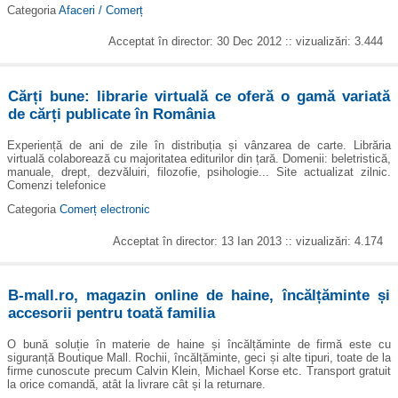
Categoria
Afaceri / Comerț
Acceptat în director: 30 Dec 2012 :: vizualizări: 3.444
Cărți bune: librarie virtuală ce oferă o gamă variată
de cărți publicate în România
Experiență de ani de zile în distribuția și vânzarea de carte. Librăria
virtuală colaborează cu majoritatea editurilor din țară. Domenii: beletristică,
manuale, drept, dezvăluiri, filozofie, psihologie... Site actualizat zilnic.
Comenzi telefonice
Categoria
Comerț electronic
Acceptat în director: 13 Ian 2013 :: vizualizări: 4.174
B-mall.ro, magazin online de haine, încălțăminte și
accesorii pentru toată familia
O bună soluție în materie de haine și încălțăminte de firmă este cu
siguranță Boutique Mall. Rochii, încălțăminte, geci și alte tipuri, toate de la
firme cunoscute precum Calvin Klein, Michael Korse etc. Transport gratuit
la orice comandă, atât la livrare cât și la returnare.