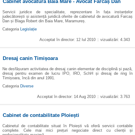
Cabinet avocatură Baia Mare - Avocat Farcaș Dan
Servicii juridice de specialitate, reprezentare în fața instanțelor
judecătorești și asistență juridică oferite de cabinetul de avocatură Farcaș
Dan și Blaga Robert din Baia Mare, Maramureș.
Categoria
Legislație
Acceptat în director: 12 Iul 2010 :: vizualizări: 4.343
Dresaj canin Timișoara
Ne desfășuram activitatea de dresaj canin elementar de disciplină și pază,
dresaj pentru examen de lucru IPO, IRO, SchH și dresaj de ring în
Timișoara, încă din anul 1991.
Categoria
Diverse
Acceptat în director: 14 Aug 2010 :: vizualizări: 3.763
Cabinet de contabilitate Ploiești
Cabinetul de contabilitate situat în Ploiești vă oferă servicii contabile
complete. Cele mai mici prețuri negociate direct cu clienții și
profesionalitate maximă