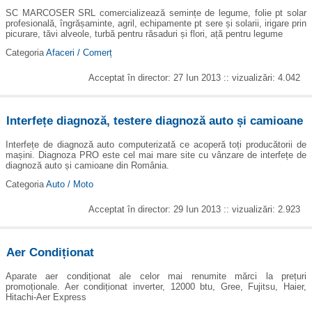
SC MARCOSER SRL comercializează semințe de legume, folie pt solar
profesională, îngrășaminte, agril, echipamente pt sere și solarii, irigare prin
picurare, tăvi alveole, turbă pentru răsaduri și flori, ață pentru legume
Categoria
Afaceri / Comerț
Acceptat în director: 27 Iun 2013 :: vizualizări: 4.042
Interfețe diagnoză, testere diagnoză auto și camioane
Interfețe de diagnoză auto computerizată ce acoperă toți producătorii de
mașini. Diagnoza PRO este cel mai mare site cu vânzare de interfețe de
diagnoză auto și camioane din România.
Categoria
Auto / Moto
Acceptat în director: 29 Iun 2013 :: vizualizări: 2.923
Aer Condiționat
Aparate aer condiționat ale celor mai renumite mărci la prețuri
promoționale. Aer condiționat inverter, 12000 btu, Gree, Fujitsu, Haier,
Hitachi-Aer Express