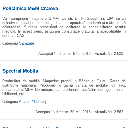
Policlinica M&M Craiova
Vă întâmpinăm în cartierul 1 MAI, pe str. Dr. N.I.Sisești, nr. 19A, cu un
colectiv medical profesionist și dinamic, aparatură modernă și o atmosferă
călduroasă. Suntem preocupați de calitatea și accesibilitatea actului
medical. În acest sens, asigurăm consultație gratuită la specialitățile în
contract CAS.
Categoria
Sănătate
Acceptat în director: 5 Iun 2018 :: vizualizări: 2.533
Spectral Mobila
Producător de mobilă. Magazine proprii în Bârlad și Galați. Rețea de
distribuție națională. Producem o gamă variată de mobilier din PAL
melaminat și MDF. Dormitoare, camere tineret, bucătării, sufragerii, holuri,
biblioteci, etc.
Categoria
Afaceri / Comerț
Acceptat în director: 30 Mai 2018 :: vizualizări: 2.562