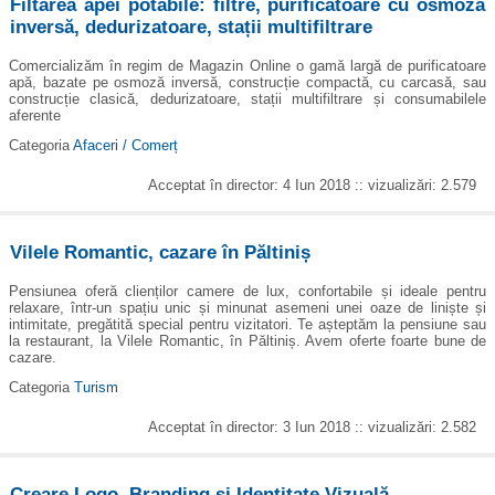
Filtarea apei potabile: filtre, purificatoare cu osmoză
inversă, dedurizatoare, stații multifiltrare
Comercializăm în regim de Magazin Online o gamă largă de purificatoare
apă, bazate pe osmoză inversă, construcție compactă, cu carcasă, sau
construcție clasică, dedurizatoare, stații multifiltrare și consumabilele
aferente
Categoria
Afaceri / Comerț
Acceptat în director: 4 Iun 2018 :: vizualizări: 2.579
Vilele Romantic, cazare în Păltiniș
Pensiunea oferă clienților camere de lux, confortabile și ideale pentru
relaxare, într-un spațiu unic și minunat asemeni unei oaze de liniște și
intimitate, pregătită special pentru vizitatori. Te așteptăm la pensiune sau
la restaurant, la Vilele Romantic, în Păltiniș. Avem oferte foarte bune de
cazare.
Categoria
Turism
Acceptat în director: 3 Iun 2018 :: vizualizări: 2.582
Creare Logo, Branding și Identitate Vizuală