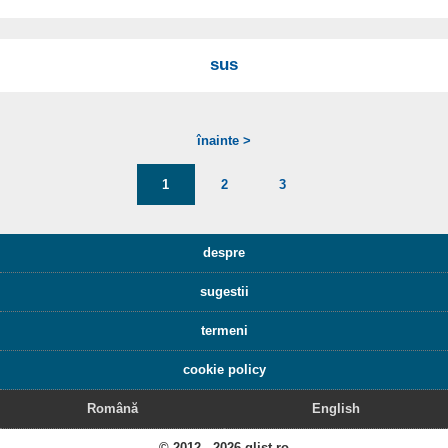
sus
înainte >
1
2
3
despre
sugestii
termeni
cookie policy
Română
English
© 2012 - 2026 qlist.ro