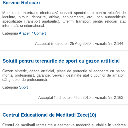
Servicii Relocări
Modexpres Intertrans efectuează servicii specializate pentru relocări de
locuințe, birouri, depozite, arhive, echipamente, etc., prin autovehicule
specializate (transport agabaritic). Oferim transport pentru relocări atât
intern, cât și internațional.
Categoria
Afaceri / Comerț
Acceptat în director: 25 Aug 2020 :: vizualizări: 2.144
Soluții pentru terenurile de sport cu gazon artificial
Gazon sintetic, gazon artificial, plase de protecție și acoperire cu balon:
montaj profesionist, garanție. Servicii destinate atât cluburilor de amatori,
cât și celor de profesioniști.
Categoria
Sport
Acceptat în director: 7 Iun 2019 :: vizualizări: 2.163
Centrul Educational de Meditații Zece(10)
Centrul de meditații reprezintă o alternativă modernă și viabilă în vederea