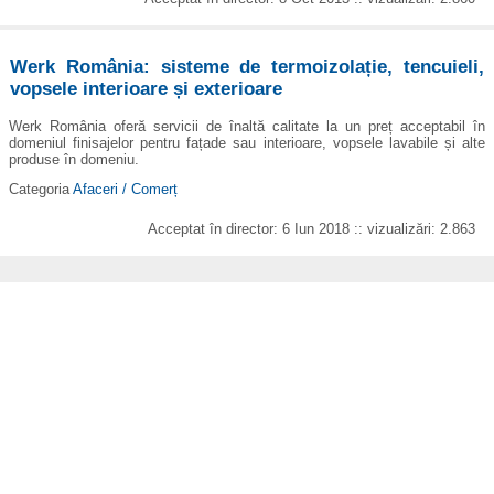
Werk România: sisteme de termoizolație, tencuieli,
vopsele interioare și exterioare
Werk România oferă servicii de înaltă calitate la un preț acceptabil în
domeniul finisajelor pentru fațade sau interioare, vopsele lavabile și alte
produse în domeniu.
Categoria
Afaceri / Comerț
Acceptat în director: 6 Iun 2018 :: vizualizări: 2.863