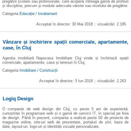
pregătirii școlare sau profesionale, care acoperă întreaga gamă de profiluri
și discipline, precum și module adecvate vârstei sau nivelului de pregătire.
Categoria
Educație / Invatamant
Acceptat în director: 30 Mai 2018 :: vizualizări: 2.185
Vânzare și inchiriere spații comerciale, apartamente,
case, în Cluj
Agenția imobiliară Napocasa Imobiliare Cluj vinde și închiriază spații
comerciale, apartamente, case și terenuri în Cluj.
Categoria
Imobiliare / Construcții
Acceptat în director: 3 Iun 2018 :: vizualizări: 2.263
Logiq Design
O companie de web design din Cluj, cu peste 5 ani de experiență,
cunoștințe în programare web și o gamă de servicii IT, în special pe linia
de design. Până în prezent, compania a realizat peste 50 de proiecte de
magazine online, site-uri web de prezentare, portaluri de știri, baze de
date, layout-uri, logo-uri și identități vizuale personalizate.