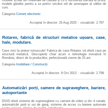
mobilier școlar din materiale de calitate și cu o rezistență ridicată la uzură,
modele gândite pentru a se potrivi oricărui stil de amenajare al sălilor de
curs.
Categoria
Comerț electronic
Acceptat în director: 25 Aug 2020 :: vizualizări: 2.787
Rotarex, fabrică de structuri metalice ușoare, case,
hale, modulare.
Case mici la prețuri minuscule! Fabrica de case Rotarex vă oferă case pe
structură metalică. Descoperiți chiar acum o tehnologie inovativă în
România, direct de la producător, perfecționată vreme de 15 ani.
Categoria
Imobiliare / Construcții
Acceptat în director: 9 Oct 2013 :: vizualizări: 2.799
Automatizări porți, camere de supraveghere, bariere,
autoportante
DiViD oferă sisteme de supraveghere cu camere de video și dvr 4 canale,
automatizări porți și usi de garaj, sisteme de acces cu bariere automate