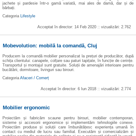
jachete și pardesie într-o gamă variată, mai ales de damă, dar și de
bărbați.
Categoria
Lifestyle
Acceptat în director: 14 Feb 2020 :: vizualizări: 2.762
Mobevolution: mobilă la comandă, Cluj
Producem la comandă mobilier personalizat la prețuri de producător, după
schița clientului: canapele, colțare sau paturi tapițate, în funcție de cerințe.
Transportul și montajul sunt gratuite. Soluții de amenajări interioare pentru
bucătării, dormitoare, livinguri sau birouri.
Categoria
Afaceri / Comerț
Acceptat în director: 6 Iun 2018 :: vizualizări: 2.774
Mobilier ergonomic
Proiectăm și fabricăm scaune pentru birouri, mobilier contemporan,
sisteme și accesorii ergonomice și implementăm tehnologiile conexe.
Proiectăm produse și soluții care îmbunătățesc experiența umană în
contact cu mediul de lucru sau familial. Executăm și comercializăm și