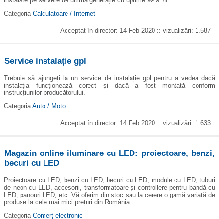
instalate pe servere de ultimă generație cu uptime 99.9 %.
Categoria
Calculatoare / Internet
Acceptat în director: 14 Feb 2020 :: vizualizări: 1.587
Service instalație gpl
Trebuie să ajungeți la un service de instalație gpl pentru a vedea dacă
instalația funcționează corect și dacă a fost montată conform
instrucțiunilor producătorului.
Categoria
Auto / Moto
Acceptat în director: 14 Feb 2020 :: vizualizări: 1.633
Magazin online iluminare cu LED: proiectoare, benzi,
becuri cu LED
Proiectoare cu LED, benzi cu LED, becuri cu LED, module cu LED, tuburi
de neon cu LED, accesorii, transformatoare și controllere pentru bandă cu
LED, panouri LED, etc. Vă oferim din stoc sau la cerere o gamă variată de
produse la cele mai mici prețuri din România.
Categoria
Comerț electronic