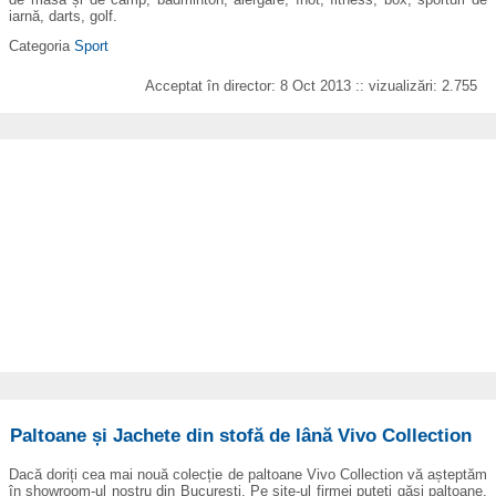
iarnă, darts, golf.
Categoria
Sport
Acceptat în director: 8 Oct 2013 :: vizualizări: 2.755
Paltoane și Jachete din stofă de lână Vivo Collection
Dacă doriți cea mai nouă colecție de paltoane Vivo Collection vă așteptăm
în showroom-ul nostru din București. Pe site-ul firmei puteți găsi paltoane,