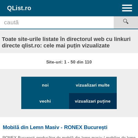
QList.ro
Toate site-urile listate în directorul web cu linkuri
directe qlist.ro: cele mai puțin vizualizate
Site-uri: 1 - 50 din 110
noi
vizualizari multe
vechi
vizualizari puține
Mobilă din Lemn Masiv - RONEX București
RONEX București producător de mobilă din lemn masiv / mobilier de lemn