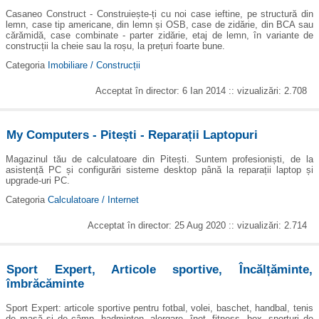
Casaneo Construct - Construiește-ți cu noi case ieftine, pe structură din
lemn, case tip americane, din lemn și OSB, case de zidărie, din BCA sau
cărămidă, case combinate - parter zidărie, etaj de lemn, în variante de
construcții la cheie sau la roșu, la prețuri foarte bune.
Categoria
Imobiliare / Construcții
Acceptat în director: 6 Ian 2014 :: vizualizări: 2.708
My Computers - Pitești - Reparații Laptopuri
Magazinul tău de calculatoare din Pitești. Suntem profesioniști, de la
asistență PC și configurări sisteme desktop până la reparații laptop și
upgrade-uri PC.
Categoria
Calculatoare / Internet
Acceptat în director: 25 Aug 2020 :: vizualizări: 2.714
Sport Expert, Articole sportive, Încălțăminte,
îmbrăcăminte
Sport Expert: articole sportive pentru fotbal, volei, baschet, handbal, tenis
de masă și de câmp, badminton, alergare, înot, fitness, box, sporturi de