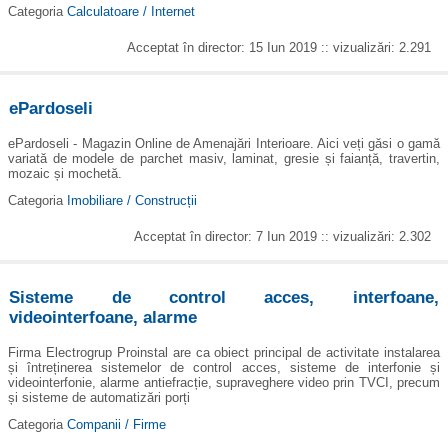
Categoria
Calculatoare / Internet
Acceptat în director: 15 Iun 2019 :: vizualizări: 2.291
ePardoseli
ePardoseli - Magazin Online de Amenajări Interioare. Aici veți găsi o gamă
variată de modele de parchet masiv, laminat, gresie și faianță, travertin,
mozaic și mochetă.
Categoria
Imobiliare / Construcții
Acceptat în director: 7 Iun 2019 :: vizualizări: 2.302
Sisteme de control acces, interfoane,
videointerfoane, alarme
Firma Electrogrup Proinstal are ca obiect principal de activitate instalarea
și întreținerea sistemelor de control acces, sisteme de interfonie și
videointerfonie, alarme antiefracție, supraveghere video prin TVCI, precum
și sisteme de automatizări porți
Categoria
Companii / Firme