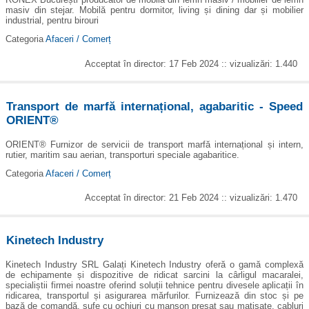
masiv din stejar. Mobilă pentru dormitor, living și dining dar și mobilier
industrial, pentru birouri
Categoria
Afaceri / Comerț
Acceptat în director: 17 Feb 2024 :: vizualizări: 1.440
Transport de marfă internațional, agabaritic - Speed
ORIENT®
ORIENT® Furnizor de servicii de transport marfă internațional și intern,
rutier, maritim sau aerian, transporturi speciale agabaritice.
Categoria
Afaceri / Comerț
Acceptat în director: 21 Feb 2024 :: vizualizări: 1.470
Kinetech Industry
Kinetech Industry SRL Galați Kinetech Industry oferă o gamă complexă
de echipamente și dispozitive de ridicat sarcini la cârligul macaralei,
specialiștii firmei noastre oferind soluții tehnice pentru divesele aplicații în
ridicarea, transportul și asigurarea mărfurilor. Furnizează din stoc și pe
bază de comandă, șufe cu ochiuri cu manșon presat sau matisate, cabluri