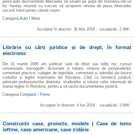
piese auto dezmembrări Mercedes ne situăm pe piața din România într-un
loc fruntaș reușind cu succes să acoperim nevoia de piese Mercedes
second hand pentru clienții noștri.
Categoria
Auto / Moto
Acceptat în director: 30 Mai 2018 :: vizualizări: 2.686
Librărie cu cărți juridice și de drept, în format
electronic
Din 31 martie 2006 am publicat sute de titluri sau ediții noi: cursuri
universitare, monografii, dicționare și tratate, sinteze de jurisprudență,
comentarii practice, culegeri de legislație, comentarii și adnotări ale tuturor
codurilor și legilor importante din România. Cărți cu tematică juridică,
adresate profesioniștilor dreptului, studenților și tuturor celor interesați de
starea legilor în România, pentru a vă ușura documentarea juridică.
Categoria
Companii / Firme
Acceptat în director: 4 Iun 2018 :: vizualizări: 2.688
Construcții case, proiecte, modele | Case de lemn
ieftine, case americane, case zidărie