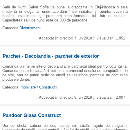
Sală de Nunți Salon Sofia vă pune la dispoziție în Cluj-Napoca o sală
modernă și eleganta, unde acordăm însemnătatea și atenția cuvenită
fiecărui eveniment și promitem transformarea lui într-un succes.
Capacitatea sălii de nunți este de 300 de persoane.
Categoria
Divertisment
Acceptat în director: 7 Iun 2019 :: vizualizări: 1.951
Parchet - Decolandia - parchet de exterior
Comandă online pe site-ul decolandia.ro parchetul ideal pentru locuința ta.
Comanda poate fi plasată direct prin intermediul coșului de cumpărături de
pe site, sau ne puteți scrie pe email sau telefona, pentru a ne comunica
produsele dorite.
Categoria
Imobiliare / Construcții
Acceptat în director: 9 Iun 2019 :: vizualizări: 2.007
Pandoor Glass Construct
Uși de sticlă, cabine de duș, pereți din sticlă, fațade de magazin,
balustrade de sticlă, pereți cortină, vânzări de sticlă, plus lucrările aferente