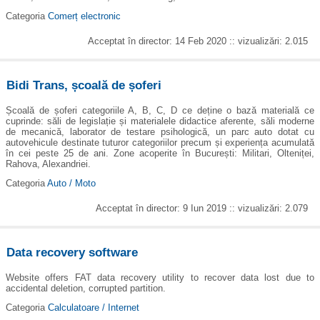
Categoria
Comerț electronic
Acceptat în director: 14 Feb 2020 :: vizualizări: 2.015
Bidi Trans, școală de șoferi
Școală de șoferi categoriile A, B, C, D ce deține o bază materială ce
cuprinde: săli de legislație și materialele didactice aferente, săli moderne
de mecanică, laborator de testare psihologică, un parc auto dotat cu
autovehicule destinate tuturor categoriilor precum și experiența acumulată
în cei peste 25 de ani. Zone acoperite în București: Militari, Olteniței,
Rahova, Alexandriei.
Categoria
Auto / Moto
Acceptat în director: 9 Iun 2019 :: vizualizări: 2.079
Data recovery software
Website offers FAT data recovery utility to recover data lost due to
accidental deletion, corrupted partition.
Categoria
Calculatoare / Internet