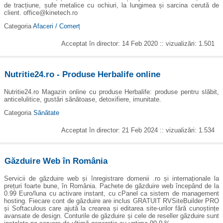
de tracțiune, șufe metalice cu ochiuri, la lungimea și sarcina cerută de
client. office@kinetech.ro
Categoria
Afaceri / Comerț
Acceptat în director: 14 Feb 2020 :: vizualizări: 1.501
Nutritie24.ro - Produse Herbalife online
Nutritie24.ro Magazin online cu produse Herbalife: produse pentru slăbit,
anticelulitice, gustări sănătoase, detoxifiere, imunitate.
Categoria
Sănătate
Acceptat în director: 21 Feb 2024 :: vizualizări: 1.534
Găzduire Web în România
Servicii de găzduire web și înregistrare domenii .ro și internaționale la
prețuri foarte bune, în România. Pachete de găzduire web începând de la
0.99 Euro/luna cu activare instant, cu cPanel ca sistem de management
hosting. Fiecare cont de găzduire are inclus GRATUIT RVSiteBuilder PRO
și Softaculous care ajută la crearea și editarea site-urilor fără cunoștințe
avansate de design. Conturile de găzduire și cele de reseller găzduire sunt