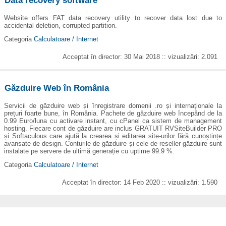
Data recovery software
Website offers FAT data recovery utility to recover data lost due to
accidental deletion, corrupted partition.
Categoria
Calculatoare / Internet
Acceptat în director: 30 Mai 2018 :: vizualizări: 2.091
Găzduire Web în România
Servicii de găzduire web și înregistrare domenii .ro și internaționale la
prețuri foarte bune, în România. Pachete de găzduire web începând de la
0.99 Euro/luna cu activare instant, cu cPanel ca sistem de management
hosting. Fiecare cont de găzduire are inclus GRATUIT RVSiteBuilder PRO
și Softaculous care ajută la crearea și editarea site-urilor fără cunoștințe
avansate de design. Conturile de găzduire și cele de reseller găzduire sunt
instalate pe servere de ultimă generație cu uptime 99.9 %.
Categoria
Calculatoare / Internet
Acceptat în director: 14 Feb 2020 :: vizualizări: 1.590