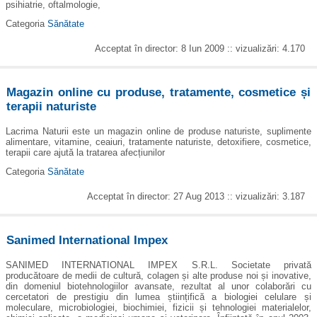
psihiatrie, oftalmologie,
Categoria
Sănătate
Acceptat în director: 8 Iun 2009 :: vizualizări: 4.170
Magazin online cu produse, tratamente, cosmetice și
terapii naturiste
Lacrima Naturii este un magazin online de produse naturiste, suplimente
alimentare, vitamine, ceaiuri, tratamente naturiste, detoxifiere, cosmetice,
terapii care ajută la tratarea afecțiunilor
Categoria
Sănătate
Acceptat în director: 27 Aug 2013 :: vizualizări: 3.187
Sanimed International Impex
SANIMED INTERNATIONAL IMPEX S.R.L. Societate privată
producătoare de medii de cultură, colagen și alte produse noi și inovative,
din domeniul biotehnologiilor avansate, rezultat al unor colaborări cu
cercetatori de prestigiu din lumea științifică a biologiei celulare și
moleculare, microbiologiei, biochimiei, fizicii și tehnologiei materialelor,