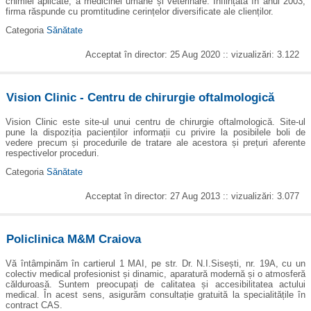
chimiei aplicate, a medicinei umane și veterinare. Înființată în anul 2003,
firma răspunde cu promtitudine cerințelor diversificate ale clienților.
Categoria
Sănătate
Acceptat în director: 25 Aug 2020 :: vizualizări: 3.122
Vision Clinic - Centru de chirurgie oftalmologică
Vision Clinic este site-ul unui centru de chirurgie oftalmologică. Site-ul
pune la dispoziția pacienților informații cu privire la posibilele boli de
vedere precum și procedurile de tratare ale acestora și prețuri aferente
respectivelor proceduri.
Categoria
Sănătate
Acceptat în director: 27 Aug 2013 :: vizualizări: 3.077
Policlinica M&M Craiova
Vă întâmpinăm în cartierul 1 MAI, pe str. Dr. N.I.Sisești, nr. 19A, cu un
colectiv medical profesionist și dinamic, aparatură modernă și o atmosferă
călduroasă. Suntem preocupați de calitatea și accesibilitatea actului
medical. În acest sens, asigurăm consultație gratuită la specialitățile în
contract CAS.