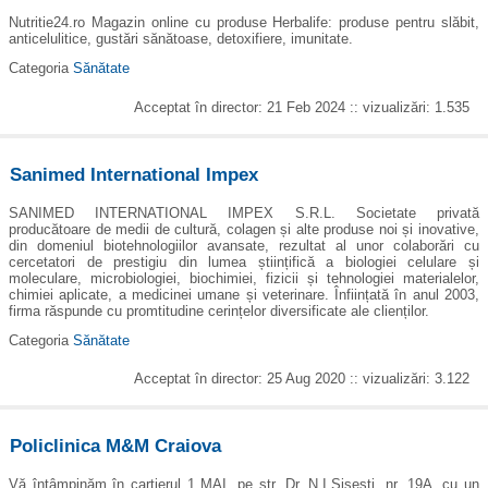
Nutritie24.ro Magazin online cu produse Herbalife: produse pentru slăbit,
anticelulitice, gustări sănătoase, detoxifiere, imunitate.
Categoria
Sănătate
Acceptat în director: 21 Feb 2024 :: vizualizări: 1.535
Sanimed International Impex
SANIMED INTERNATIONAL IMPEX S.R.L. Societate privată
producătoare de medii de cultură, colagen și alte produse noi și inovative,
din domeniul biotehnologiilor avansate, rezultat al unor colaborări cu
cercetatori de prestigiu din lumea științifică a biologiei celulare și
moleculare, microbiologiei, biochimiei, fizicii și tehnologiei materialelor,
chimiei aplicate, a medicinei umane și veterinare. Înființată în anul 2003,
firma răspunde cu promtitudine cerințelor diversificate ale clienților.
Categoria
Sănătate
Acceptat în director: 25 Aug 2020 :: vizualizări: 3.122
Policlinica M&M Craiova
Vă întâmpinăm în cartierul 1 MAI, pe str. Dr. N.I.Sisești, nr. 19A, cu un