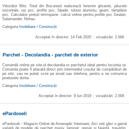
Vânzător Blitz Total din București realizează ferestre glisante, jaluzele
orizontale, uși pvc, profile pvc, fațade, rulouri aluminiu, geam, tâmplărie
pvc. Calculator prețuri termopane: calcul online pentru profile pvc Gealan,
Salamander, Rehau.
Categoria
Imobiliare / Construcții
Acceptat în director: 14 Feb 2020 :: vizualizări: 2.666
Parchet - Decolandia - parchet de exterior
Comandă online pe site-ul decolandia.ro parchetul ideal pentru locuința ta.
Comanda poate fi plasată direct prin intermediul coșului de cumpărături de
pe site, sau ne puteți scrie pe email sau telefona, pentru a ne comunica
produsele dorite.
Categoria
Imobiliare / Construcții
Acceptat în director: 9 Iun 2019 :: vizualizări: 2.009
ePardoseli
ePardoseli - Magazin Online de Amenajări Interioare. Aici veți găsi o gamă
variată de modele de parchet masiv, laminat, gresie și faianță, travertin,