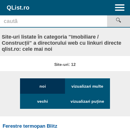
QList.ro
Site-uri listate în categoria "Imobiliare /
Construcții" a directorului web cu linkuri directe
qlist.ro: cele mai noi
Site-uri: 12
noi
vizualizari multe
vechi
vizualizari puține
Ferestre termopan Blitz