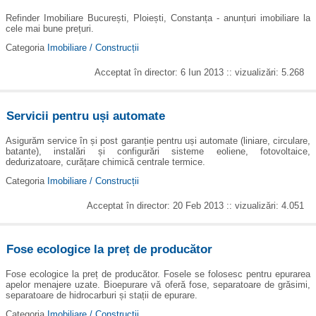
Refinder Imobiliare București, Ploiești, Constanța - anunțuri imobiliare la
cele mai bune prețuri.
Categoria
Imobiliare / Construcții
Acceptat în director: 6 Iun 2013 :: vizualizări: 5.268
Servicii pentru uși automate
Asigurăm service în și post garanție pentru uși automate (liniare, circulare,
batante), instalări și configurări sisteme eoliene, fotovoltaice,
dedurizatoare, curățare chimică centrale termice.
Categoria
Imobiliare / Construcții
Acceptat în director: 20 Feb 2013 :: vizualizări: 4.051
Fose ecologice la preț de producător
Fose ecologice la preț de producător. Fosele se folosesc pentru epurarea
apelor menajere uzate. Bioepurare vă oferă fose, separatoare de grăsimi,
separatoare de hidrocarburi și stații de epurare.
Categoria
Imobiliare / Construcții