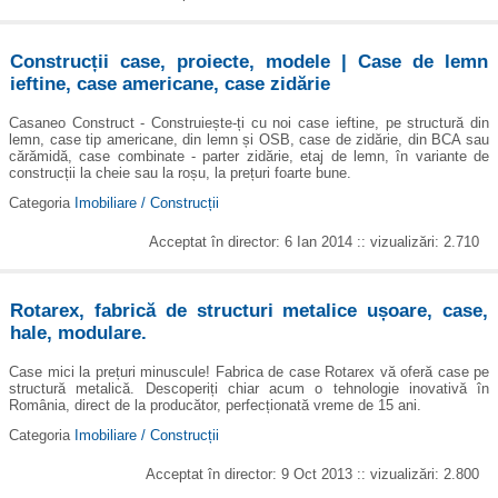
Construcții case, proiecte, modele | Case de lemn
ieftine, case americane, case zidărie
Casaneo Construct - Construiește-ți cu noi case ieftine, pe structură din
lemn, case tip americane, din lemn și OSB, case de zidărie, din BCA sau
cărămidă, case combinate - parter zidărie, etaj de lemn, în variante de
construcții la cheie sau la roșu, la prețuri foarte bune.
Categoria
Imobiliare / Construcții
Acceptat în director: 6 Ian 2014 :: vizualizări: 2.710
Rotarex, fabrică de structuri metalice ușoare, case,
hale, modulare.
Case mici la prețuri minuscule! Fabrica de case Rotarex vă oferă case pe
structură metalică. Descoperiți chiar acum o tehnologie inovativă în
România, direct de la producător, perfecționată vreme de 15 ani.
Categoria
Imobiliare / Construcții
Acceptat în director: 9 Oct 2013 :: vizualizări: 2.800