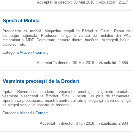
Acceptat în director: 30 Mai 2018 :: vizualizări: 2.117
Spectral Mobila
Producător de mobilă. Magazine proprii în Bârlad și Galați. Rețea de
distribuție națională. Producem o gamă variată de mobilier din PAL
melaminat și MDF. Dormitoare, camere tineret, bucătării, sufragerii, holuri,
biblioteci, etc.
Categoria
Afaceri / Comerț
Acceptat în director: 30 Mai 2018 :: vizualizări: 2.564
Veșminte preotești de la Brodart
Epitaf, Reverenda, broderie, veșminte preoțești, veșminte brodate,
veșminte bisericești la Brodart, Sibiu - pentru un plus de frumusețe.
Sperăm ca preocuparea noastră pentru calitate și eleganță să vă convingă
să alegeți serviciile noastre de broderie.
Categoria
Afaceri / Comerț
Acceptat în director: 3 Iun 2018 :: vizualizări: 2.934