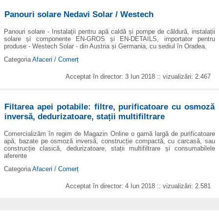
Panouri solare Nedavi Solar / Westech
Panouri solare - Instalații pentru apă caldă și pompe de căldură, instalații
solare și componente EN-GROS și EN-DETAILS, importator pentru
produse - Westech Solar - din Austria și Germania, cu sediul în Oradea.
Categoria
Afaceri / Comerț
Acceptat în director: 3 Iun 2018 :: vizualizări: 2.467
Filtarea apei potabile: filtre, purificatoare cu osmoză
inversă, dedurizatoare, stații multifiltrare
Comercializăm în regim de Magazin Online o gamă largă de purificatoare
apă, bazate pe osmoză inversă, construcție compactă, cu carcasă, sau
construcție clasică, dedurizatoare, stații multifiltrare și consumabilele
aferente
Categoria
Afaceri / Comerț
Acceptat în director: 4 Iun 2018 :: vizualizări: 2.581