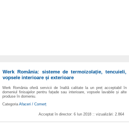
Werk România: sisteme de termoizolație, tencuieli,
vopsele interioare și exterioare
Werk România oferă servicii de înaltă calitate la un preț acceptabil în
domeniul finisajelor pentru fațade sau interioare, vopsele lavabile și alte
produse în domeniu.
Categoria
Afaceri / Comerț
Acceptat în director: 6 Iun 2018 :: vizualizări: 2.864