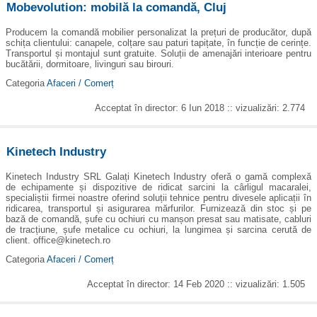
Mobevolution: mobilă la comandă, Cluj
Producem la comandă mobilier personalizat la prețuri de producător, după
schița clientului: canapele, colțare sau paturi tapițate, în funcție de cerințe.
Transportul și montajul sunt gratuite. Soluții de amenajări interioare pentru
bucătării, dormitoare, livinguri sau birouri.
Categoria
Afaceri / Comerț
Acceptat în director: 6 Iun 2018 :: vizualizări: 2.774
Kinetech Industry
Kinetech Industry SRL Galați Kinetech Industry oferă o gamă complexă
de echipamente și dispozitive de ridicat sarcini la cârligul macaralei,
specialiștii firmei noastre oferind soluții tehnice pentru divesele aplicații în
ridicarea, transportul și asigurarea mărfurilor. Furnizează din stoc și pe
bază de comandă, șufe cu ochiuri cu manșon presat sau matisate, cabluri
de tracțiune, șufe metalice cu ochiuri, la lungimea și sarcina cerută de
client. office@kinetech.ro
Categoria
Afaceri / Comerț
Acceptat în director: 14 Feb 2020 :: vizualizări: 1.505