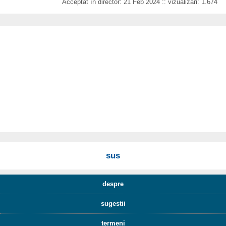
Acceptat în director: 21 Feb 2024 :: vizualizări: 1.674
sus
despre
sugestii
termeni