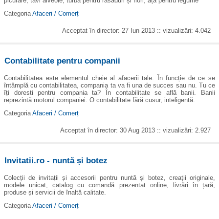
picurare, tăvi alveole, turbă pentru răsaduri și flori, ață pentru legume
Categoria
Afaceri / Comerț
Acceptat în director: 27 Iun 2013 :: vizualizări: 4.042
Contabilitate pentru companii
Contabilitatea este elementul cheie al afacerii tale. În funcție de ce se
întâmplă cu contabilitatea, compania ta va fi una de succes sau nu. Tu ce
îți doresti pentru compania ta? În contabilitate se află banii. Banii
reprezintă motorul companiei. O contabilitate fără cusur, inteligentă.
Categoria
Afaceri / Comerț
Acceptat în director: 30 Aug 2013 :: vizualizări: 2.927
Invitatii.ro - nuntă și botez
Colecții de invitații și accesorii pentru nuntă și botez, creații originale,
modele unicat, catalog cu comandă prezentat online, livrări în țară,
produse și servicii de înaltă calitate.
Categoria
Afaceri / Comerț