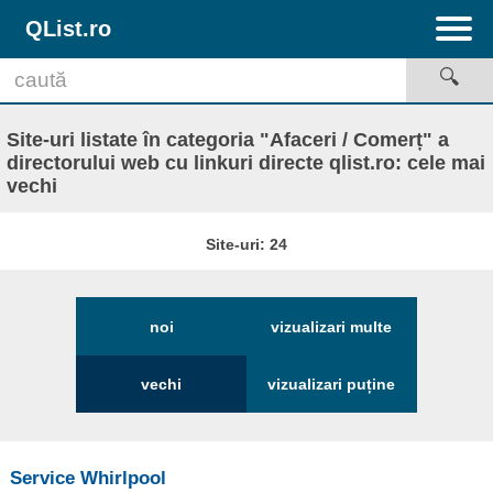
QList.ro
Site-uri listate în categoria "Afaceri / Comerț" a
directorului web cu linkuri directe qlist.ro: cele mai
vechi
Site-uri: 24
noi
vizualizari multe
vechi
vizualizari puține
Service Whirlpool