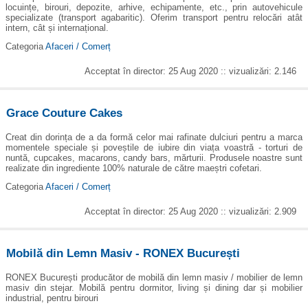
locuințe, birouri, depozite, arhive, echipamente, etc., prin autovehicule
specializate (transport agabaritic). Oferim transport pentru relocări atât
intern, cât și internațional.
Categoria
Afaceri / Comerț
Acceptat în director: 25 Aug 2020 :: vizualizări: 2.146
Grace Couture Cakes
Creat din dorința de a da formă celor mai rafinate dulciuri pentru a marca
momentele speciale și poveștile de iubire din viața voastră - torturi de
nuntă, cupcakes, macarons, candy bars, mărturii. Produsele noastre sunt
realizate din ingrediente 100% naturale de către maeștri cofetari.
Categoria
Afaceri / Comerț
Acceptat în director: 25 Aug 2020 :: vizualizări: 2.909
Mobilă din Lemn Masiv - RONEX București
RONEX București producător de mobilă din lemn masiv / mobilier de lemn
masiv din stejar. Mobilă pentru dormitor, living și dining dar și mobilier
industrial, pentru birouri