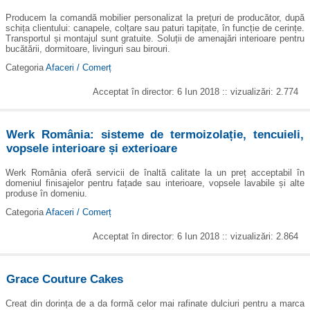
Producem la comandă mobilier personalizat la prețuri de producător, după
schița clientului: canapele, colțare sau paturi tapițate, în funcție de cerințe.
Transportul și montajul sunt gratuite. Soluții de amenajări interioare pentru
bucătării, dormitoare, livinguri sau birouri.
Categoria
Afaceri / Comerț
Acceptat în director: 6 Iun 2018 :: vizualizări: 2.774
Werk România: sisteme de termoizolație, tencuieli,
vopsele interioare și exterioare
Werk România oferă servicii de înaltă calitate la un preț acceptabil în
domeniul finisajelor pentru fațade sau interioare, vopsele lavabile și alte
produse în domeniu.
Categoria
Afaceri / Comerț
Acceptat în director: 6 Iun 2018 :: vizualizări: 2.864
Grace Couture Cakes
Creat din dorința de a da formă celor mai rafinate dulciuri pentru a marca