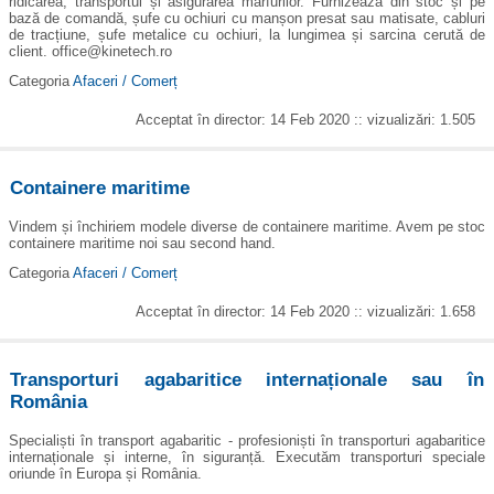
ridicarea, transportul și asigurarea mărfurilor. Furnizează din stoc și pe
bază de comandă, șufe cu ochiuri cu manșon presat sau matisate, cabluri
de tracțiune, șufe metalice cu ochiuri, la lungimea și sarcina cerută de
client. office@kinetech.ro
Categoria
Afaceri / Comerț
Acceptat în director: 14 Feb 2020 :: vizualizări: 1.505
Containere maritime
Vindem și închiriem modele diverse de containere maritime. Avem pe stoc
containere maritime noi sau second hand.
Categoria
Afaceri / Comerț
Acceptat în director: 14 Feb 2020 :: vizualizări: 1.658
Transporturi agabaritice internaționale sau în
România
Specialiști în transport agabaritic - profesioniști în transporturi agabaritice
internaționale și interne, în siguranță. Executăm transporturi speciale
oriunde în Europa și România.