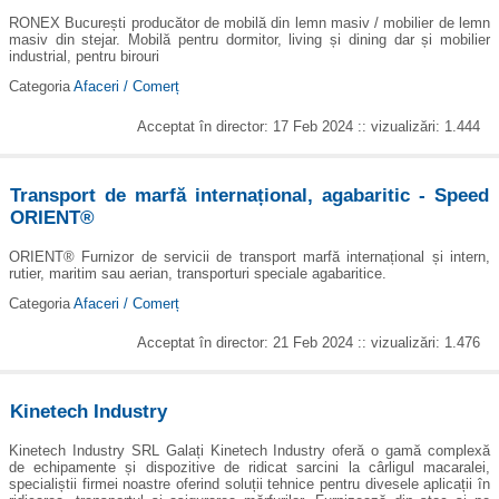
RONEX București producător de mobilă din lemn masiv / mobilier de lemn
masiv din stejar. Mobilă pentru dormitor, living și dining dar și mobilier
industrial, pentru birouri
Categoria
Afaceri / Comerț
Acceptat în director: 17 Feb 2024 :: vizualizări: 1.444
Transport de marfă internațional, agabaritic - Speed
ORIENT®
ORIENT® Furnizor de servicii de transport marfă internațional și intern,
rutier, maritim sau aerian, transporturi speciale agabaritice.
Categoria
Afaceri / Comerț
Acceptat în director: 21 Feb 2024 :: vizualizări: 1.476
Kinetech Industry
Kinetech Industry SRL Galați Kinetech Industry oferă o gamă complexă
de echipamente și dispozitive de ridicat sarcini la cârligul macaralei,
specialiștii firmei noastre oferind soluții tehnice pentru divesele aplicații în