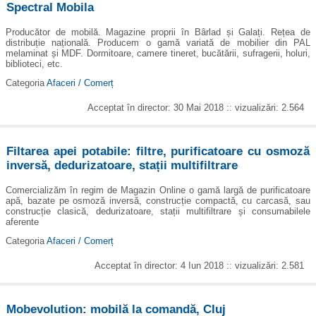
Spectral Mobila
Producător de mobilă. Magazine proprii în Bârlad și Galați. Rețea de
distribuție națională. Producem o gamă variată de mobilier din PAL
melaminat și MDF. Dormitoare, camere tineret, bucătării, sufragerii, holuri,
biblioteci, etc.
Categoria
Afaceri / Comerț
Acceptat în director: 30 Mai 2018 :: vizualizări: 2.564
Filtarea apei potabile: filtre, purificatoare cu osmoză
inversă, dedurizatoare, stații multifiltrare
Comercializăm în regim de Magazin Online o gamă largă de purificatoare
apă, bazate pe osmoză inversă, construcție compactă, cu carcasă, sau
construcție clasică, dedurizatoare, stații multifiltrare și consumabilele
aferente
Categoria
Afaceri / Comerț
Acceptat în director: 4 Iun 2018 :: vizualizări: 2.581
Mobevolution: mobilă la comandă, Cluj