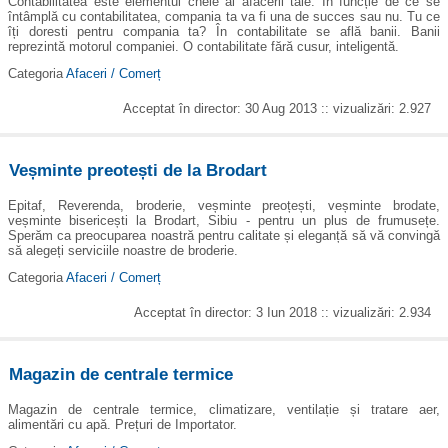
Contabilitatea este elementul cheie al afacerii tale. În funcție de ce se
întâmplă cu contabilitatea, compania ta va fi una de succes sau nu. Tu ce
îți doresti pentru compania ta? În contabilitate se află banii. Banii
reprezintă motorul companiei. O contabilitate fără cusur, inteligentă.
Categoria
Afaceri / Comerț
Acceptat în director: 30 Aug 2013 :: vizualizări: 2.927
Veșminte preotești de la Brodart
Epitaf, Reverenda, broderie, veșminte preoțești, veșminte brodate,
veșminte bisericești la Brodart, Sibiu - pentru un plus de frumusețe.
Sperăm ca preocuparea noastră pentru calitate și eleganță să vă convingă
să alegeți serviciile noastre de broderie.
Categoria
Afaceri / Comerț
Acceptat în director: 3 Iun 2018 :: vizualizări: 2.934
Magazin de centrale termice
Magazin de centrale termice, climatizare, ventilație și tratare aer,
alimentări cu apă. Prețuri de Importator.