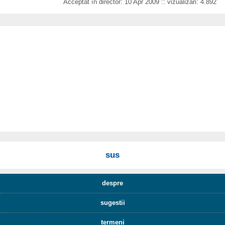
Acceptat în director: 10 Apr 2009 :: vizualizări: 4.892
sus
despre
sugestii
termeni