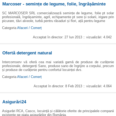
Marcoser - semințe de legume, folie, îngrășăminte
SC MARCOSER SRL comercializează semințe de legume, folie pt solar
profesională, îngrășaminte, agril, echipamente pt sere și solarii, irigare prin
picurare, tăvi alveole, turbă pentru răsaduri și flori, ață pentru legume
Categoria
Afaceri / Comerț
Acceptat în director: 27 Iun 2013 :: vizualizări: 4.042
Ofertă detergent natural
Intercomserv vă oferă cea mai variată gamă de produse de curățenie
profesionale, detergenți Sano, produse sano de îngrijire a corpului, precum
și produse de curățenie pentru confortul locuinței dvs.
Categoria
Afaceri / Comerț
Acceptat în director: 8 Feb 2013 :: vizualizări: 4.064
Asigurări24
Asigurări RCA, Casco, locuință și călătorie oferite de principalele companii
existente pe piața asigurărilor din România.