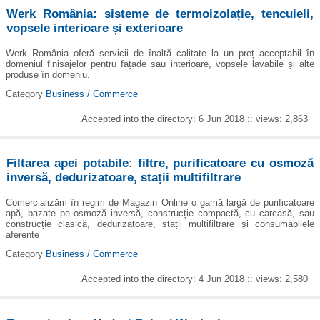
Werk România: sisteme de termoizolație, tencuieli,
vopsele interioare și exterioare
Werk România oferă servicii de înaltă calitate la un preț acceptabil în
domeniul finisajelor pentru fațade sau interioare, vopsele lavabile și alte
produse în domeniu.
Category
Business / Commerce
Accepted into the directory: 6 Jun 2018 :: views: 2,863
Filtarea apei potabile: filtre, purificatoare cu osmoză
inversă, dedurizatoare, stații multifiltrare
Comercializăm în regim de Magazin Online o gamă largă de purificatoare
apă, bazate pe osmoză inversă, construcție compactă, cu carcasă, sau
construcție clasică, dedurizatoare, stații multifiltrare și consumabilele
aferente
Category
Business / Commerce
Accepted into the directory: 4 Jun 2018 :: views: 2,580