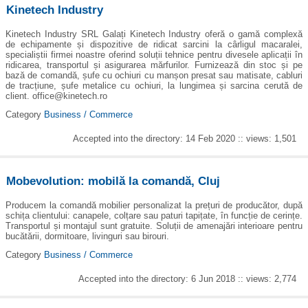
Kinetech Industry
Kinetech Industry SRL Galați Kinetech Industry oferă o gamă complexă
de echipamente și dispozitive de ridicat sarcini la cârligul macaralei,
specialiștii firmei noastre oferind soluții tehnice pentru divesele aplicații în
ridicarea, transportul și asigurarea mărfurilor. Furnizează din stoc și pe
bază de comandă, șufe cu ochiuri cu manșon presat sau matisate, cabluri
de tracțiune, șufe metalice cu ochiuri, la lungimea și sarcina cerută de
client. office@kinetech.ro
Category
Business / Commerce
Accepted into the directory: 14 Feb 2020 :: views: 1,501
Mobevolution: mobilă la comandă, Cluj
Producem la comandă mobilier personalizat la prețuri de producător, după
schița clientului: canapele, colțare sau paturi tapițate, în funcție de cerințe.
Transportul și montajul sunt gratuite. Soluții de amenajări interioare pentru
bucătării, dormitoare, livinguri sau birouri.
Category
Business / Commerce
Accepted into the directory: 6 Jun 2018 :: views: 2,774