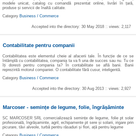
modele unicat, catalog cu comandă prezentat online, livrări în țară,
produse și servicii de înaltă calitate.
Category
Business / Commerce
Accepted into the directory: 30 May 2018 :: views: 2,117
Contabilitate pentru companii
Contabilitatea este elementul cheie al afacerii tale. În funcție de ce se
întâmplă cu contabilitatea, compania ta va fi una de succes sau nu. Tu ce
îți doresti pentru compania ta? În contabilitate se află banii. Banii
reprezintă motorul companiei. O contabilitate fără cusur, inteligentă.
Category
Business / Commerce
Accepted into the directory: 30 Aug 2013 :: views: 2,927
Marcoser - semințe de legume, folie, îngrășăminte
SC MARCOSER SRL comercializează semințe de legume, folie pt solar
profesională, îngrășaminte, agril, echipamente pt sere și solarii, irigare prin
picurare, tăvi alveole, turbă pentru răsaduri și flori, ață pentru legume
Category
Business / Commerce