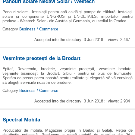
Panouri solare Nedavi Solar / Westech
Panouri solare - Instalații pentru apă caldă și pompe de căldură, instalații
solare și componente EN-GROS și EN-DETAILS, importator pentru
produse - Westech Solar - din Austria și Germania, cu sediul în Oradea.
Category
Business / Commerce
Accepted into the directory: 3 Jun 2018 :: views: 2,467
Veșminte preotești de la Brodart
Epitaf, Reverenda, broderie, veșminte preoțești, veșminte brodate,
veșminte bisericești la Brodart, Sibiu - pentru un plus de frumusețe.
Sperăm ca preocuparea noastră pentru calitate și eleganță să vă convingă
să alegeți serviciile noastre de broderie.
Category
Business / Commerce
Accepted into the directory: 3 Jun 2018 :: views: 2,934
Spectral Mobila
Producător de mobilă. Magazine proprii în Bârlad și Galați. Rețea de
distribuție națională. Producem o gamă variată de mobilier din PAL