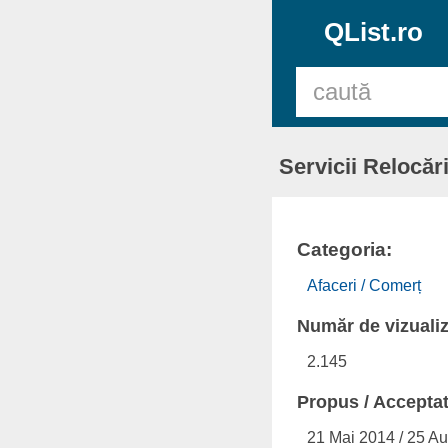
QList.ro
Servicii Relocăr
Categoria:
Afaceri / Comerț
Număr de vizualiz
2.145
Propus / Acceptat 
21 Mai 2014 / 25 A