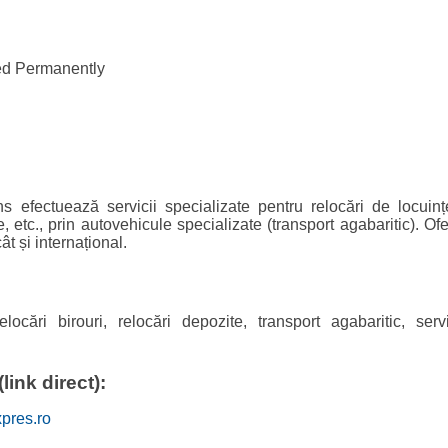
d Permanently
s efectuează servicii specializate pentru relocări de locuințe
 etc., prin autovehicule specializate (transport agabaritic). Of
cât și internațional.
relocări birouri, relocări depozite, transport agabaritic, servi
link direct):
xpres.ro