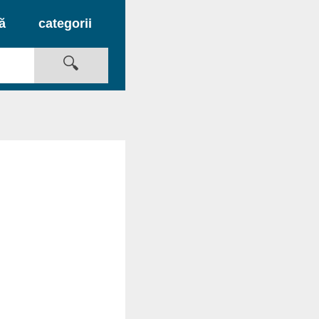
ză
categorii