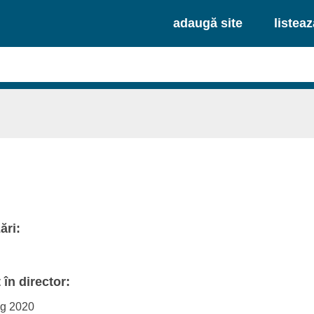
adaugă site
listea
i
ări:
în director:
ug 2020