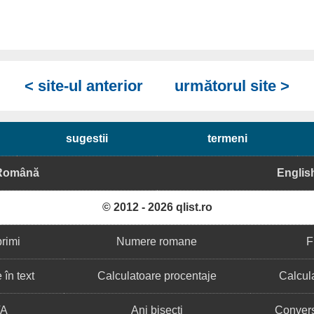
< site-ul anterior
următorul site >
sugestii
termeni
Română
Englis
© 2012 - 2026 qlist.ro
primi
Numere romane
F
în text
Calculatoare procentaje
Calcula
VA
Ani bisecți
Convers