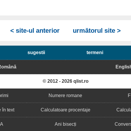
< site-ul anterior
următorul site >
sugestii
termeni
Română
Englis
© 2012 - 2026 qlist.ro
primi
Numere romane
F
în text
Calculatoare procentaje
Calcula
VA
Ani bisecți
Convers