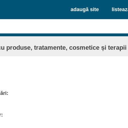
adaugă site
listea
u produse, tratamente, cosmetice și terapii 
ări:
r: