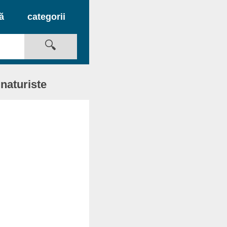
ză
categorii
naturiste