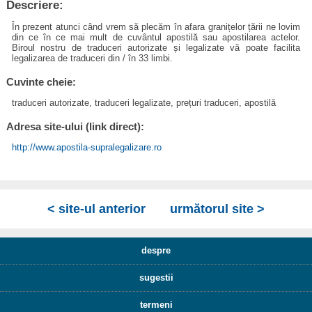
Descriere:
În prezent atunci când vrem să plecăm în afara granițelor țării ne lovim
din ce în ce mai mult de cuvântul apostilă sau apostilarea actelor.
Biroul nostru de traduceri autorizate și legalizate vă poate facilita
legalizarea de traduceri din / în 33 limbi.
Cuvinte cheie:
traduceri autorizate, traduceri legalizate, prețuri traduceri, apostilă
Adresa site-ului (link direct):
http://www.apostila-supralegalizare.ro
< site-ul anterior
următorul site >
despre
sugestii
termeni